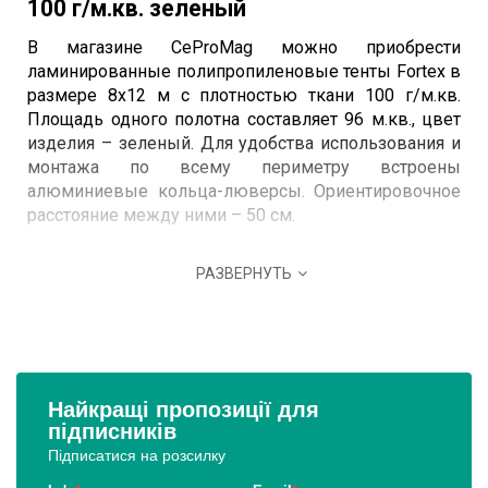
100 г/м.кв. зеленый
В магазине CeProMag можно приобрести 
ламинированные полипропиленовые тенты Fortex в 
размере 8х12 м с плотностью ткани 100 г/м.кв. 
Площадь одного полотна составляет 96 м.кв., цвет 
изделия – зеленый. Для удобства использования и 
монтажа по всему периметру встроены 
алюминиевые кольца-люверсы. Ориентировочное 
расстояние между ними – 50 см. 
Почему зеленые тенты Fortex 8х12 м 
РАЗВЕРНУТЬ
пользуются высоким спросом.
Во-первых, перед вами материал с максимально 
продуманной структурой, который прослужит 
многие годы. Основной слой – это 
Найкращі пропозиції для
полипропиленовая ткань. Верхний и нижний слои – 
підписників
дополнительное ламинирование. Секрет 
Підписатися на розсилку
долговечности материала состоит в использовании 
пластиковой ленты для укрепления краев.