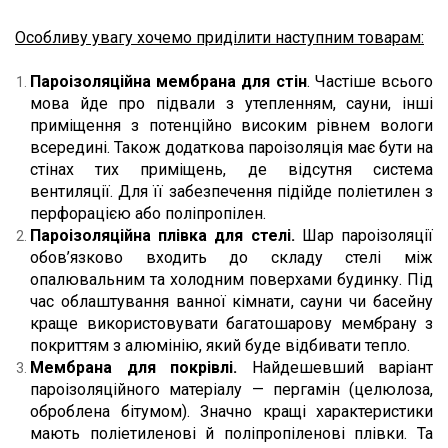
Особливу увагу хочемо приділити наступним товарам:
Пароізоляційна мембрана для стін
. Частіше всього 
мова йде про підвали з утепленням, сауни, інші 
приміщення з потенційно високим рівнем вологи 
всередині. Також додаткова пароізоляція має бути на 
стінах тих приміщень, де відсутня система 
вентиляції. Для її забезпечення підійде поліетилен з 
перфорацією або поліпропілен.
Пароізоляційна плівка для стелі.
 Шар пароізоляції 
обов’язково входить до складу стелі між 
опалювальним та холодним поверхами будинку. Під 
час облаштування ванної кімнати, сауни чи басейну 
краще використовувати багатошарову мембрану з 
покриттям з алюмінію, який буде відбивати тепло.
Мембрана для покрівлі.
 Найдешевший варіант 
пароізоляційного матеріалу — пергамін (целюлоза, 
оброблена бітумом). Значно кращі характеристики 
мають поліетиленові й поліпропіленові плівки. Та 