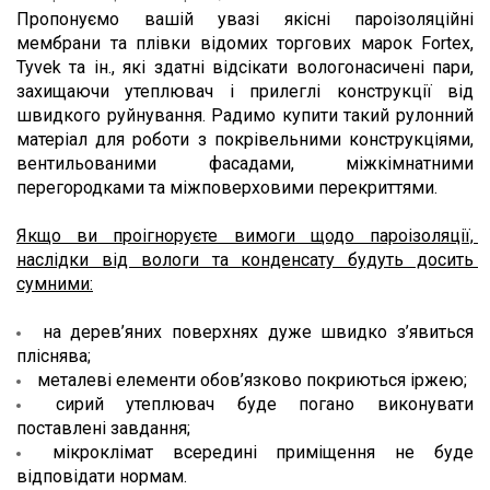
Пропонуємо вашій увазі якісні пароізоляційні 
мембрани та плівки відомих торгових марок Fortex, 
Tyvek та ін., які здатні відсікати вологонасичені пари, 
захищаючи утеплювач і прилеглі конструкції від 
швидкого руйнування. Радимо купити такий рулонний 
матеріал для роботи з покрівельними конструкціями, 
вентильованими фасадами, міжкімнатними 
перегородками та міжповерховими перекриттями.
Якщо ви проігноруєте вимоги щодо пароізоляції, 
наслідки від вологи та конденсату будуть досить 
сумними:
на дерев’яних поверхнях дуже швидко з’явиться 
пліснява;
металеві елементи обов’язково покриються іржею;
сирий утеплювач буде погано виконувати 
поставлені завдання;
мікроклімат всередині приміщення не буде 
відповідати нормам.