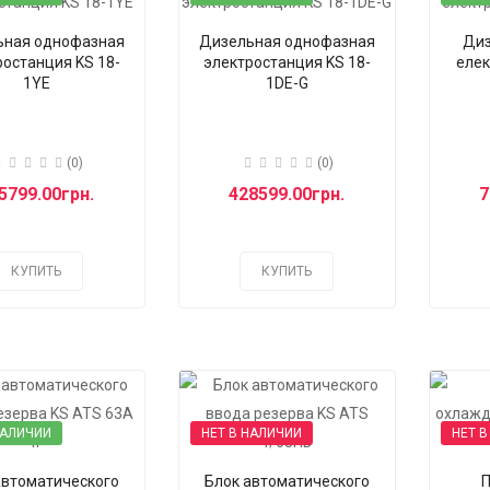
ьная однофазная
Дизельная однофазная
Диз
ростанция KS 18-
электростанция KS 18-
елек
1YE
1DE-G
(0)
(0)
5799.00грн.
428599.00грн.
7
КУПИТЬ
КУПИТЬ
НАЛИЧИИ
НЕТ В НАЛИЧИИ
НЕТ В
автоматического
Блок автоматического
П