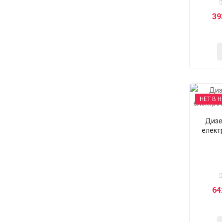
39
НЕТ В 
Дизе
елект
64