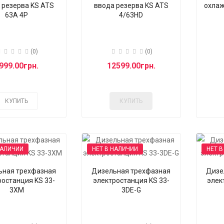
 резерва KS ATS
ввода резерва KS ATS
охла
63A 4P
4/63HD
(0)
(0)
999.00грн.
12599.00грн.
КУПИТЬ
КУПИТЬ
НАЛИЧИИ
НЕТ В НАЛИЧИИ
НЕТ В
ьная трехфазная
Дизельная трехфазная
Дизе
ростанция KS 33-
электростанция KS 33-
элек
3XM
3DE-G