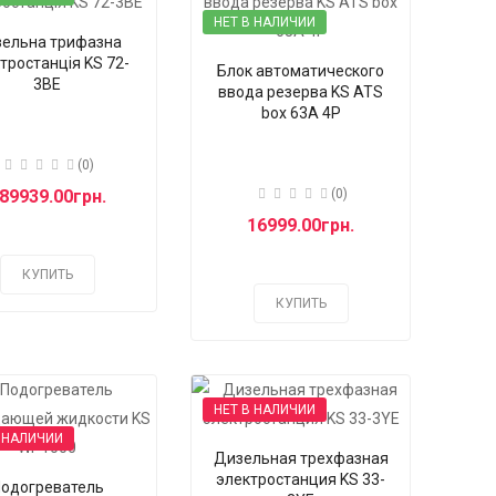
НЕТ В НАЛИЧИИ
ельна трифазна
тростанція KS 72-
Блок автоматического
3BE
ввода резерва KS ATS
box 63A 4P
(0)
89939.00грн.
(0)
16999.00грн.
КУПИТЬ
КУПИТЬ
НЕТ В НАЛИЧИИ
 НАЛИЧИИ
Дизельная трехфазная
электростанция KS 33-
одогреватель