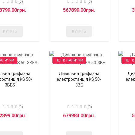
(0)
(0)
3799.00грн.
567899.00грн.
3
КУПИТЬ
КУПИТЬ
НАЛИЧИИ
НЕТ В НАЛИЧИИ
НЕТ В
льна трифазна
Дизельна трифазна
Диз
ростанція KS 50-
електростанція KS 50-
елек
3BES
3BE
(0)
(0)
2899.00грн.
679983.00грн.
5