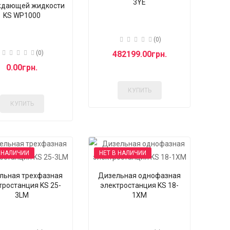
3YE
ждающей жидкости
KS WP1000
(0)
(0)
482199.00грн.
0.00грн.
КУПИТЬ
КУПИТЬ
 НАЛИЧИИ
НЕТ В НАЛИЧИИ
льная трехфазная
Дизельная однофазная
тростанция KS 25-
электростанция KS 18-
3LM
1XM