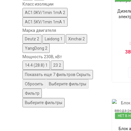
Класс изоляции
Дизел
AC1.0KV/1min 1mA
2
элект
AC1.5KV/1min 1mA
1
Марка двигателя
Deutz
2
Laidong
1
Xinchai
2
YangDong
2
38
Мощность 230В, кВт
14.4 (28.8)
1
23
2
Показать еще 7 фильтров
Скрыть
Сбросить
Выберите фильтры
Фильтр
Выберите фильтры
НЕТ В 
Блок 