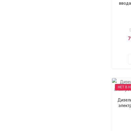
ввода
7
НЕТ В 
Дизел
элект