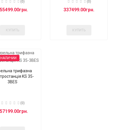
(0)
(0)
55499.00грн.
337499.00грн.
КУПИТЬ
КУПИТЬ
 НАЛИЧИИ
ельна трифазна
тростанція KS 35-
3BES
(0)
57199.00грн.