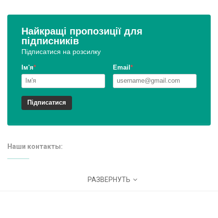
Найкращі пропозиції для
підписників
Підписатися на розсилку
Ім'я
*
Email
*
Підписатися
Наши контакты:
Адрес:
Украина, Вишневое, ул. Киевская 4
РАЗВЕРНУТЬ
E-mail:
info@cepromag.com.ua
Телефоны:
+38(050)341-2-341