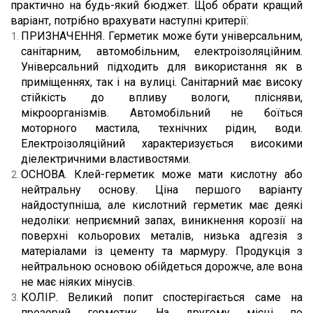
практично на будь-який бюджет. Щоб обрати кращий 
варіант, потрібно врахувати наступні критерії:
ПРИЗНАЧЕННЯ. Герметик може бути універсальним, 
санітарним, автомобільним, електроізоляційним. 
Універсальний підходить для використання як в 
приміщеннях, так і на вулиці. Санітарний має високу 
стійкість до впливу вологи, плісняви, 
мікроорганізмів. Автомобільний не боїться 
моторного мастила, технічних рідин, води. 
Електроізоляційний характеризується високими 
діелектричними властивостями.
ОСНОВА. Клей-герметик може мати кислотну або 
нейтральну основу. Ціна першого варіанту 
найдоступніша, але кислотний герметик має деякі 
недоліки: неприємний запах, виникнення корозії на 
поверхні кольорових металів, низька адгезія з 
матеріалами із цементу та мармуру. Продукція з 
нейтральною основою обійдеться дорожче, але вона 
не має ніяких мінусів.
КОЛІР. Великий попит спостерігається саме на 
прозорий герметик. На другому місці по 