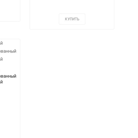
КУПИТЬ
й
ованный
ый