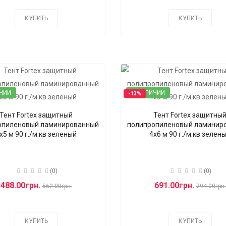
КУПИТЬ
КУПИТЬ
ЧИИ
В НАЛИЧИИ
-13%
Тент Fortex защитный
Тент Fortex защитны
опиленовый ламинированный
полипропиленовый ламинир
x5 м 90 г./м.кв зеленый
4x6 м 90 г./м.кв зелен
(0)
(0)
488.00грн.
691.00грн.
562.00грн.
794.00грн.
КУПИТЬ
КУПИТЬ