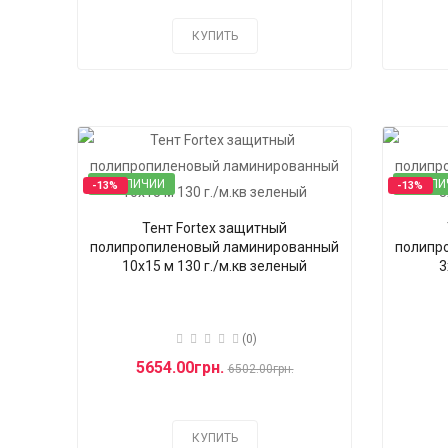
КУПИТЬ
В НАЛИЧИИ
В НАЛИ
-13%
-13%
Тент Fortex защитный
полипропиленовый ламинированный
полипр
10x15 м 130 г./м.кв зеленый
3
(0)
5654.00грн.
6502.00грн.
КУПИТЬ