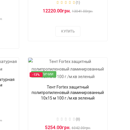
(1)
12220.00грн.
13041.00грн.
н.
КУПИТЬ
В НАЛИЧИИ
-13%
атурная
 м
Тент Fortex защитный
полипропиленовый ламинированный
10x15 м 100 г./м.кв зеленый
(0)
н.
5254.00грн.
6042.00грн.