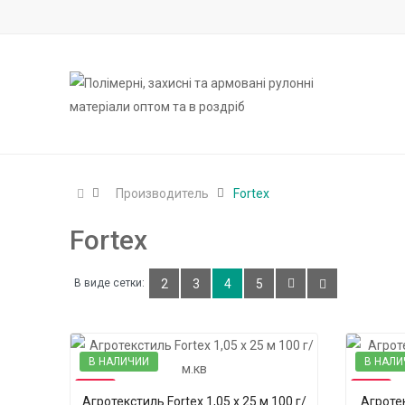
Производитель
Fortex
Fortex
В виде сетки:
2
3
4
5
В НАЛИЧИИ
В НАЛИ
-13%
-13%
Агротекстиль Fortex 1,05 х 25 м 100 г/
Агротек