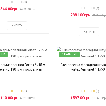
(0)
5566.00грн.
(0)
6233.00грн.
2381.00грн.
2645.00гр
КУПИТЬ
КУПИТЬ
ЧИИ
В НАЛИЧИИ
-13%
 армированная Fortex 6х15 м
Стеклосетка фасадная штук
теплиц 180 г/м. прозрачная
Fortex Armonet 1,1х50
(1)
(1)
6110.00грн.
1597.00грн.
6521.00грн.
1836.00гр