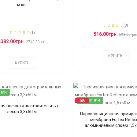
м.кв.
(3)
(1)
516.00грн.
593.00грн.
2382.00грн.
2740.00грн.
КУПИТЬ
КУПИТЬ
ЧИИ
В НАЛИЧИИ
-10%
ая пленка для строительных
лесов 3,3х50 м
Пароизоляционная армиро
мембрана Fortex Reflex
алюминиевым слоем 1,5х