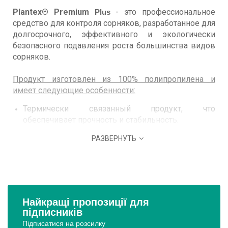
Plantex® Premium 
 - это профессиональное 
Plus
средство для контроля сорняков, разработанное для 
долгосрочного, эффективного и экологически 
безопасного подавления роста большинства видов 
сорняков. 
Продукт изготовлен из 100% полипропилена и 
имеет следующие особенности:
Термически связанный продукт, что 
обеспечивает прочность и стабильность.
Высокая пористость, позволяющая воздуху, воде 
РАЗВЕРНУТЬ
и питательным веществам достигать корней 
растений, создавая благоприятные условия для 
их роста.
Устойчивость к УФ-лучам, что гарантирует 
долговечность продукта при правильном 
покрытии.
Найкращі пропозиції для
Очень устойчивый к проколу, что увеличивает 
підписників
срок службы.
Підписатися на розсилку