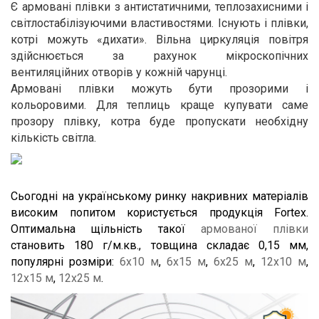
Є армовані плівки з антистатичними, теплозахисними і 
світлостабілізуючими властивостями. Існують і плівки, 
котрі можуть «дихати». Вільна циркуляція повітря 
здійснюється за рахунок мікроскопічних 
вентиляційних отворів у кожній чарунці.
Армовані плівки можуть бути прозорими і 
кольоровими. Для теплиць краще купувати саме 
прозору плівку, котра буде пропускати необхідну 
кількість світла.
Сьогодні на українському ринку накривних матеріалів 
високим попитом користується продукція Fortex. 
Оптимальна щільність такої 
армованої плівки
становить 180 г/м.кв., товщина складає 0,15 мм, 
популярні розміри: 
6х10 м
, 
6х15 м
, 
6х25 м
, 
12х10 м
, 
12х15 м
, 
12х25 м
. 