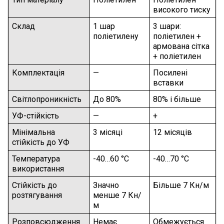
високого тиску
Склад
1 шар 
3 шари: 
поліетилену
поліетилен + 
армована сітка 
+ поліетилен
Комплектація
—
Посилені 
вставки
Світлопроникність
До 80%
80% і більше
УФ-стійкість
—
+
Мінімальна 
3 місяці
12 місяців
стійкість до УФ
Температура 
-40…60 °C
-40…70 °C
використання
Стійкість до 
Значно 
Більше 7 Кн/м
розтягування
менше 7 Кн/
м
Розповсюдження 
Немає 
Обмежується 