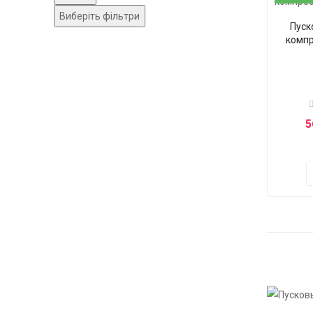
Виберіть фільтри
Пуск
компр
5