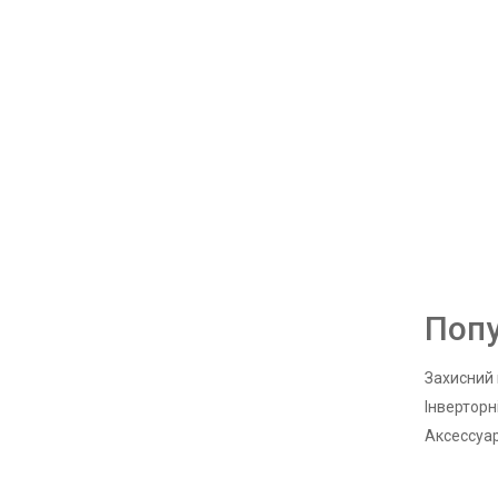
Попу
Захисний 
Інверторн
Аксессуа